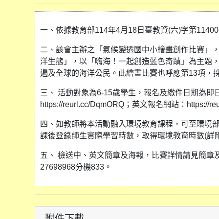
一、依據教育部114年4月18日臺教資(六)字第11400
二、該會主辦之「氣候變遷國中小繪畫創作比賽」，本屆
洋生態」，以「嗨海！一起創造藍色奇蹟」為主題
遍及全球的海洋公民。此繪畫比賽也呼應第13項，
三、 活動對象為6-15歲學生，報名及繳件日期為即
https://reurl.cc/DqmORQ；英文報名網站：https://reu
四、如教師將本活動融入環境教育課程，可至環境部環境教育終身學
課後登錄師生實際學習時數，取得環境教育時數(詳附
五、 檢送中、英文簡章及海報，比賽詳情請見簡章
27698968分機833。
附件下載