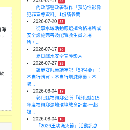
2026-07-17
33
內政部警政署製作「預防性影像
犯罪宣導資料」1份請參閱!
2026-07-20
33
從事水域活動應選擇合格場所或
育海
安全設施完善及配置救生員之場
養，
所，...
2026-07-17
30
夏日戲水安全宣導影片
2026-07-27
29
鎮靜安眠藥請牢記「5不4要」：
並於
不自行購買、不自行增減停藥、不
喝...
2026-08-04
17
彰化縣福興鄉公所「彰化縣115
年度福興鄉濕地環境教育計畫-一起
趣...
2026-08-04
16
「2026王功漁火節」活動訊息