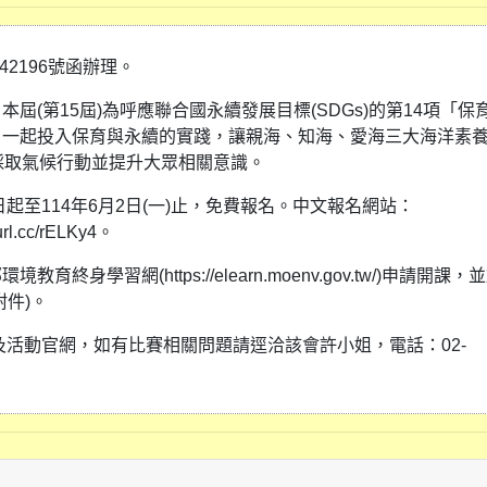
42196號函辦理。
(第15屆)為呼應聯合國永續發展目標(SDGs)的第14項「保
，一起投入保育與永續的實踐，讓親海、知海、愛海三大海洋素
採取氣候行動並提升大眾相關意識。
日起至114年6月2日(一)止，免費報名。中文報名網站：
rl.cc/rELKy4。
習網(https://elearn.moenv.gov.tw/)申請開課，
件)。
及活動官網，如有比賽相關問題請逕洽該會許小姐，電話：02-